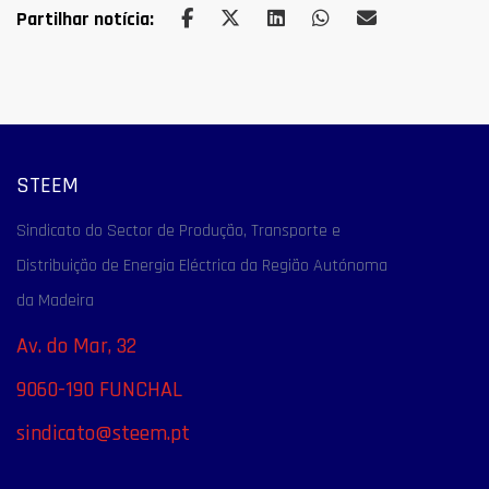
Partilhar notícia:
STEEM
Sindicato do Sector de Produção, Transporte e
Distribuição de Energia Eléctrica da Região Autónoma
da Madeira
Av. do Mar, 32
9060-190 FUNCHAL
sindicato@steem.pt