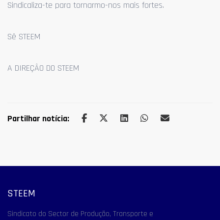
Sindicaliza-te para tornarmo-nos mais fortes.
Sê STEEM
A DIREÇÂO DO STEEM
Partilhar notícia:
STEEM
Sindicato do Sector de Produção, Transporte e